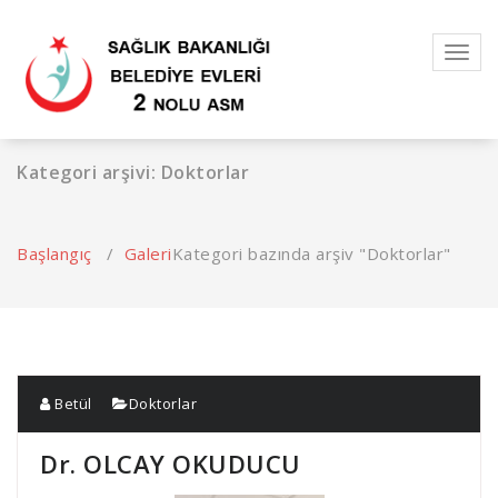
İçeriğe
geç
Toggl
navig
Kategori arşivi: Doktorlar
Başlangıç
/
Galeri
Kategori bazında arşiv "Doktorlar"
Betül
Doktorlar
Dr. OLCAY OKUDUCU