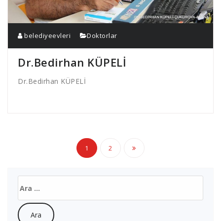
belediyeevleri
Doktorlar
Dr.Bedirhan KÜPELİ
Dr.Bedirhan KÜPELİ
Yazı
1
2
dolaşımı
Arama: